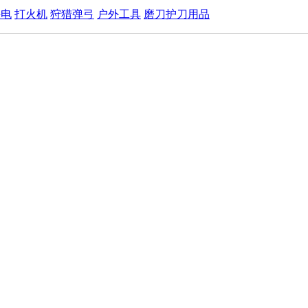
手电
打火机
狩猎弹弓
户外工具
磨刀护刀用品