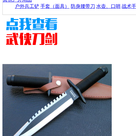
户外兵工铲
手套（面具）
防身腰带刀
水壶、口哨
战术