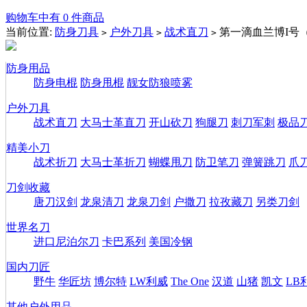
购物车中有 0 件商品
当前位置:
防身刀具
户外刀具
战术直刀
第一滴血兰博I号
>
>
>
防身用品
防身电棍
防身甩棍
靓女防狼喷雾
户外刀具
战术直刀
大马士革直刀
开山砍刀
狗腿刀
刺刀军刺
极品
精美小刀
战术折刀
大马士革折刀
蝴蝶甩刀
防卫笔刀
弹簧跳刀
爪
刀剑收藏
唐刀汉剑
龙泉清刀
龙泉刀剑
户撒刀
拉孜藏刀
另类刀剑
世界名刀
进口尼泊尔刀
卡巴系列
美国冷钢
国内刀匠
野牛
华匠坊
博尔特
LW利威
The One
汉道
山猪
凯文
LB
其他户外用品