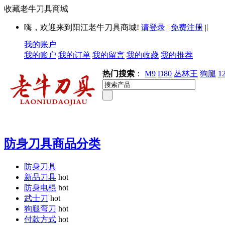
收藏老牛刀具商城
|
嗨，欢迎来到阳江老牛刀具商城!
请登录
|
免费注册
|
我的账户
我的账户
我的订单
我的留言
我的收藏
我的推荐
热门搜索
：
M9
D80
丛林王
狗腿
1
防身刀具商品分类
防身刀具
新品刀具
hot
防身电棍
hot
武士刀
hot
狗腿弯刀
hot
付款方式
hot