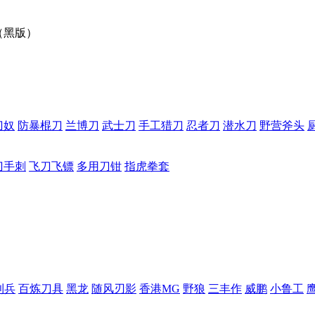
（黑版）
刀奴
防暴棍刀
兰博刀
武士刀
手工猎刀
忍者刀
潜水刀
野营斧头
刀手刺
飞刀飞镖
多用刀钳
指虎拳套
利兵
百炼刀具
黑龙
随风刃影
香港MG
野狼
三丰作
威鹏
小鲁工