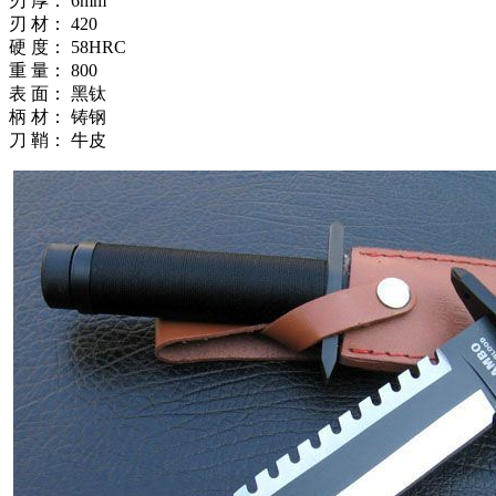
刃 厚： 6mm
刃 材： 420
硬 度： 58HRC
重 量： 800
表 面： 黑钛
柄 材： 铸钢
刀 鞘： 牛皮