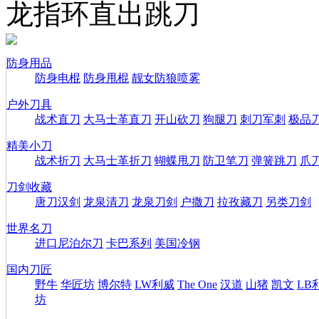
龙指环直出跳刀
防身用品
防身电棍
防身甩棍
靓女防狼喷雾
户外刀具
战术直刀
大马士革直刀
开山砍刀
狗腿刀
刺刀军刺
极品
精美小刀
战术折刀
大马士革折刀
蝴蝶甩刀
防卫笔刀
弹簧跳刀
爪
刀剑收藏
唐刀汉剑
龙泉清刀
龙泉刀剑
户撒刀
拉孜藏刀
另类刀剑
世界名刀
进口尼泊尔刀
卡巴系列
美国冷钢
国内刀匠
野牛
华匠坊
博尔特
LW利威
The One
汉道
山猪
凯文
LB
坊