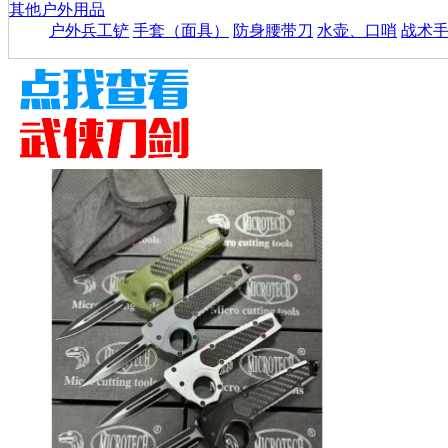
其他户外用品
户外兵工铲
手套（面具）
防身腰带刀
水壶、口哨
战术