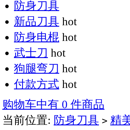
防身刀具
新品刀具
hot
防身电棍
hot
武士刀
hot
狗腿弯刀
hot
付款方式
hot
购物车中有 0 件商品
当前位置:
防身刀具
精
>