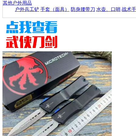
其他户外用品
户外兵工铲
手套（面具）
防身腰带刀
水壶、口哨
战术