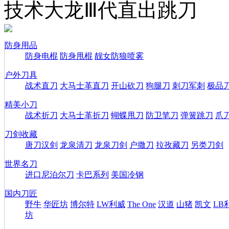
技术大龙Ⅲ代直出跳刀
防身用品
防身电棍
防身甩棍
靓女防狼喷雾
户外刀具
战术直刀
大马士革直刀
开山砍刀
狗腿刀
刺刀军刺
极品
精美小刀
战术折刀
大马士革折刀
蝴蝶甩刀
防卫笔刀
弹簧跳刀
爪
刀剑收藏
唐刀汉剑
龙泉清刀
龙泉刀剑
户撒刀
拉孜藏刀
另类刀剑
世界名刀
进口尼泊尔刀
卡巴系列
美国冷钢
国内刀匠
野牛
华匠坊
博尔特
LW利威
The One
汉道
山猪
凯文
LB
坊