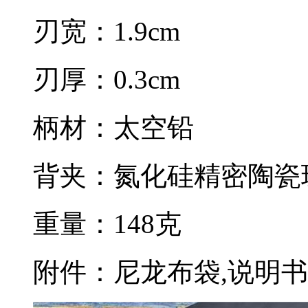
刃宽：1.9cm
刃厚：0.3cm
柄材：太空铅
背夹：氮化硅精密陶瓷
重量：148克
附件：尼龙布袋,说明