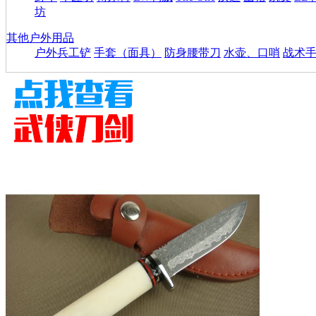
坊
其他户外用品
户外兵工铲
手套（面具）
防身腰带刀
水壶、口哨
战术