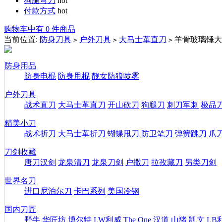
狗腿弯刀
hot
付款方式
hot
购物车中有 0 件商品
当前位置:
防身刀具
户外刀具
大马士革直刀
羊骨玻璃锤大
>
>
>
防身用品
防身电棍
防身甩棍
靓女防狼喷雾
户外刀具
战术直刀
大马士革直刀
开山砍刀
狗腿刀
刺刀军刺
极品
精美小刀
战术折刀
大马士革折刀
蝴蝶甩刀
防卫笔刀
弹簧跳刀
爪
刀剑收藏
唐刀汉剑
龙泉清刀
龙泉刀剑
户撒刀
拉孜藏刀
另类刀剑
世界名刀
进口尼泊尔刀
卡巴系列
美国冷钢
国内刀匠
野牛
华匠坊
博尔特
LW利威
The One
汉道
山猪
凯文
LB