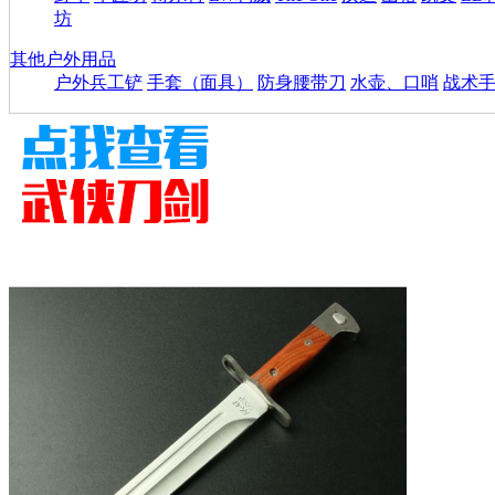
坊
其他户外用品
户外兵工铲
手套（面具）
防身腰带刀
水壶、口哨
战术