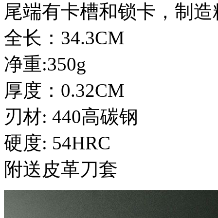
尾端有卡槽和锁卡，制造
全长：34.3CM
净重:350g
厚度：0.32CM
刃材: 440高碳钢
硬度: 54HRC
附送皮革刀套