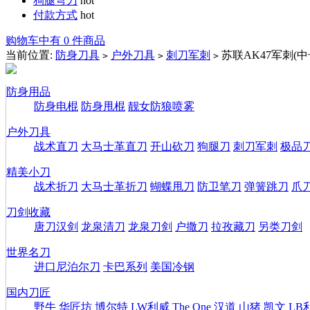
狗腿弯刀
hot
付款方式
hot
购物车中有 0 件商品
当前位置:
防身刀具
户外刀具
刺刀军刺
苏联AK47军刺(中
>
>
>
防身用品
防身电棍
防身甩棍
靓女防狼喷雾
户外刀具
战术直刀
大马士革直刀
开山砍刀
狗腿刀
刺刀军刺
极品
精美小刀
战术折刀
大马士革折刀
蝴蝶甩刀
防卫笔刀
弹簧跳刀
爪
刀剑收藏
唐刀汉剑
龙泉清刀
龙泉刀剑
户撒刀
拉孜藏刀
另类刀剑
世界名刀
进口尼泊尔刀
卡巴系列
美国冷钢
国内刀匠
野牛
华匠坊
博尔特
LW利威
The One
汉道
山猪
凯文
LB