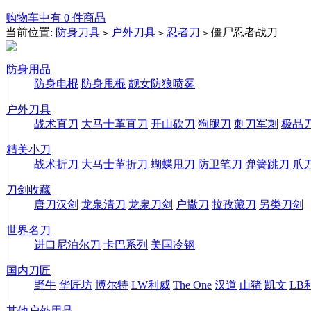
购物车中有 0 件商品
当前位置:
防身刀具
户外刀具
忍者刀
僵尸忍者战刀
>
>
>
防身用品
防身电棍
防身甩棍
靓女防狼喷雾
户外刀具
战术直刀
大马士革直刀
开山砍刀
狗腿刀
刺刀军刺
极品
精美小刀
战术折刀
大马士革折刀
蝴蝶甩刀
防卫笔刀
弹簧跳刀
爪
刀剑收藏
唐刀汉剑
龙泉清刀
龙泉刀剑
户撒刀
拉孜藏刀
另类刀剑
世界名刀
进口尼泊尔刀
卡巴系列
美国冷钢
国内刀匠
野牛
华匠坊
博尔特
LW利威
The One
汉道
山猪
凯文
LB
其他户外用品