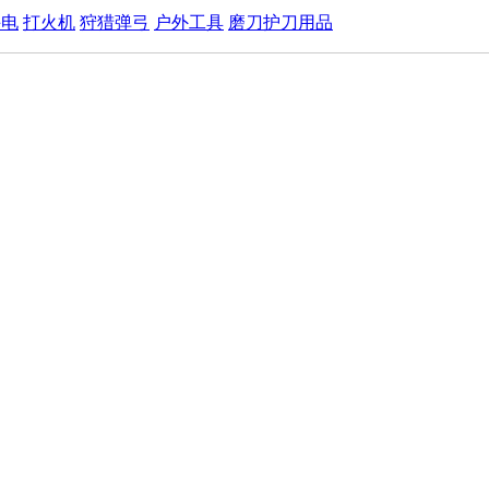
手电
打火机
狩猎弹弓
户外工具
磨刀护刀用品