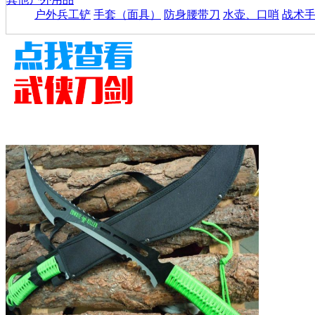
户外兵工铲
手套（面具）
防身腰带刀
水壶、口哨
战术