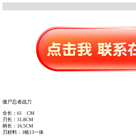
僵尸忍者战刀
全长：61 CM
刃长：31.8CM
柄长：16.5CM
刃材料：3铬13一体