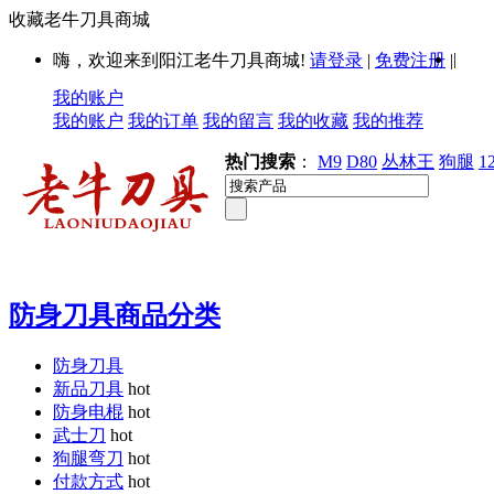
收藏老牛刀具商城
|
嗨，欢迎来到阳江老牛刀具商城!
请登录
|
免费注册
|
我的账户
我的账户
我的订单
我的留言
我的收藏
我的推荐
热门搜索
：
M9
D80
丛林王
狗腿
1
防身刀具商品分类
防身刀具
新品刀具
hot
防身电棍
hot
武士刀
hot
狗腿弯刀
hot
付款方式
hot