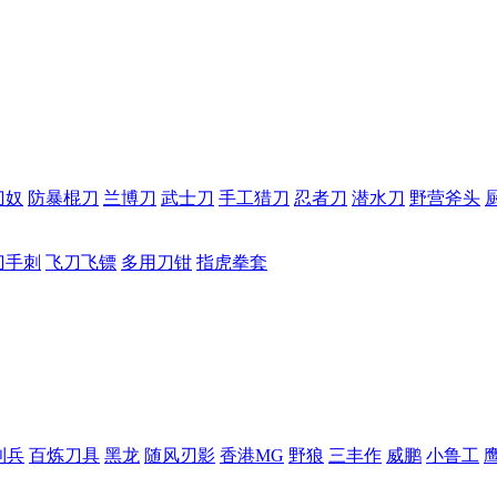
刀奴
防暴棍刀
兰博刀
武士刀
手工猎刀
忍者刀
潜水刀
野营斧头
刀手刺
飞刀飞镖
多用刀钳
指虎拳套
利兵
百炼刀具
黑龙
随风刃影
香港MG
野狼
三丰作
威鹏
小鲁工