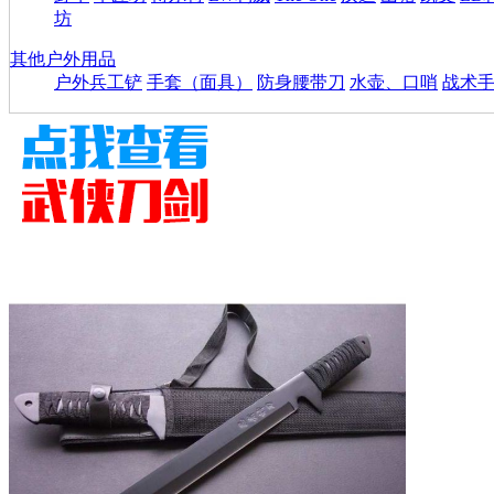
坊
其他户外用品
户外兵工铲
手套（面具）
防身腰带刀
水壶、口哨
战术