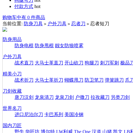
狗腿弯刀
hot
付款方式
hot
购物车中有 0 件商品
当前位置:
防身刀具
户外刀具
忍者刀
忍者短刀
>
>
>
防身用品
防身电棍
防身甩棍
靓女防狼喷雾
户外刀具
战术直刀
大马士革直刀
开山砍刀
狗腿刀
刺刀军刺
极品
精美小刀
战术折刀
大马士革折刀
蝴蝶甩刀
防卫笔刀
弹簧跳刀
爪
刀剑收藏
唐刀汉剑
龙泉清刀
龙泉刀剑
户撒刀
拉孜藏刀
另类刀剑
世界名刀
进口尼泊尔刀
卡巴系列
美国冷钢
国内刀匠
野牛
华匠坊
博尔特
LW利威
The One
汉道
山猪
凯文
LB