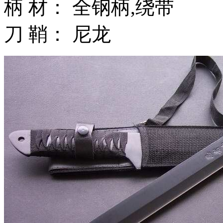
柄 材： 全钢柄,绕带
刀 鞘： 尼龙