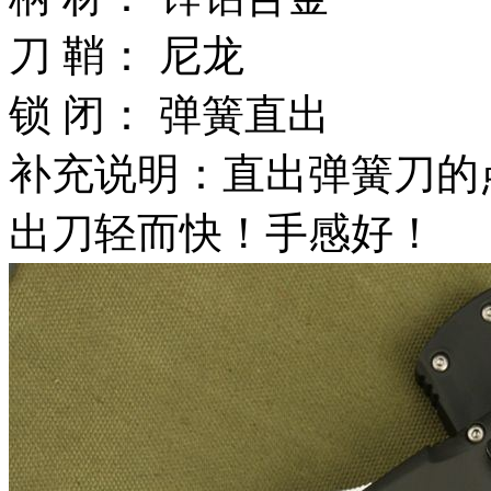
刀 鞘： 尼龙
锁 闭： 弹簧直出
补充说明：直出弹簧刀的
出刀轻而快！手感好！