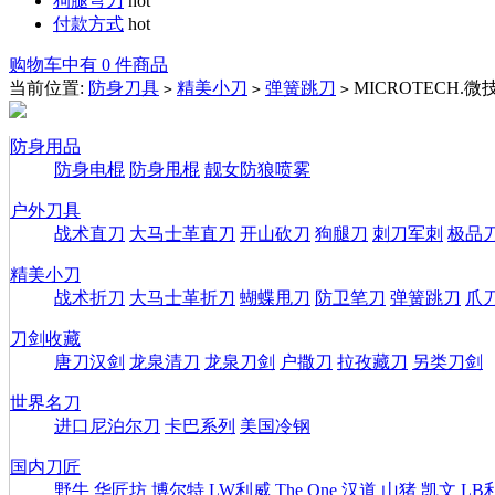
狗腿弯刀
hot
付款方式
hot
购物车中有 0 件商品
当前位置:
防身刀具
精美小刀
弹簧跳刀
MICROTECH.
>
>
>
防身用品
防身电棍
防身甩棍
靓女防狼喷雾
户外刀具
战术直刀
大马士革直刀
开山砍刀
狗腿刀
刺刀军刺
极品
精美小刀
战术折刀
大马士革折刀
蝴蝶甩刀
防卫笔刀
弹簧跳刀
爪
刀剑收藏
唐刀汉剑
龙泉清刀
龙泉刀剑
户撒刀
拉孜藏刀
另类刀剑
世界名刀
进口尼泊尔刀
卡巴系列
美国冷钢
国内刀匠
野牛
华匠坊
博尔特
LW利威
The One
汉道
山猪
凯文
LB