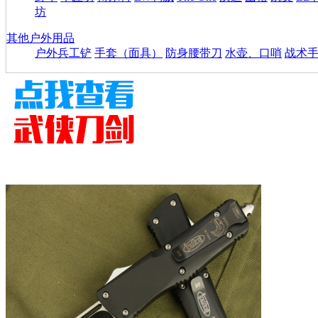
坊
其他户外用品
户外兵工铲
手套（面具）
防身腰带刀
水壶、口哨
战术