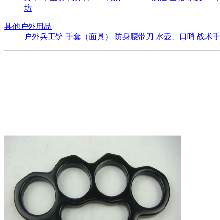
坊
其他户外用品
户外兵工铲
手套（面具）
防身腰带刀
水壶、口哨
战术