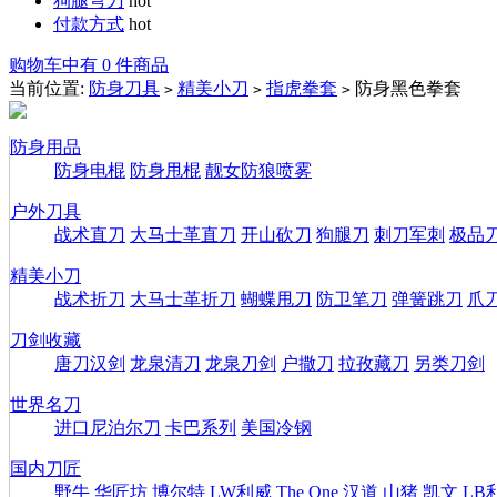
狗腿弯刀
hot
付款方式
hot
购物车中有 0 件商品
当前位置:
防身刀具
精美小刀
指虎拳套
防身黑色拳套
>
>
>
防身用品
防身电棍
防身甩棍
靓女防狼喷雾
户外刀具
战术直刀
大马士革直刀
开山砍刀
狗腿刀
刺刀军刺
极品
精美小刀
战术折刀
大马士革折刀
蝴蝶甩刀
防卫笔刀
弹簧跳刀
爪
刀剑收藏
唐刀汉剑
龙泉清刀
龙泉刀剑
户撒刀
拉孜藏刀
另类刀剑
世界名刀
进口尼泊尔刀
卡巴系列
美国冷钢
国内刀匠
野牛
华匠坊
博尔特
LW利威
The One
汉道
山猪
凯文
LB