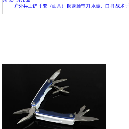
户外兵工铲
手套（面具）
防身腰带刀
水壶、口哨
战术