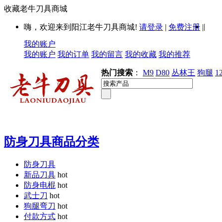
收藏老牛刀具商城
|
嗨，欢迎来到阳江老牛刀具商城!
请登录
|
免费注册
|
我的账户
我的账户
我的订单
我的留言
我的收藏
我的推荐
热门搜索
：
M9
D80
丛林王
狗腿
1
防身刀具商品分类
防身刀具
新品刀具
hot
防身电棍
hot
武士刀
hot
狗腿弯刀
hot
付款方式
hot