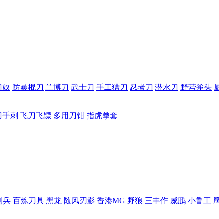
刀奴
防暴棍刀
兰博刀
武士刀
手工猎刀
忍者刀
潜水刀
野营斧头
刀手刺
飞刀飞镖
多用刀钳
指虎拳套
利兵
百炼刀具
黑龙
随风刃影
香港MG
野狼
三丰作
威鹏
小鲁工