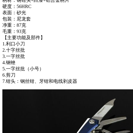
柄材：钢钳头+白漆+铝合金柄片
硬度：56HRC
表面：砂光
包装：尼龙套
净重：87克
毛重：93克
【主要功能及部件】
1.利口小刀
2.十字丝批
3.一字丝批
4.钢锉
5.一字丝批（小号）
6.剪刀
7.钳头：钢丝钳、牙钳和电线剥皮器