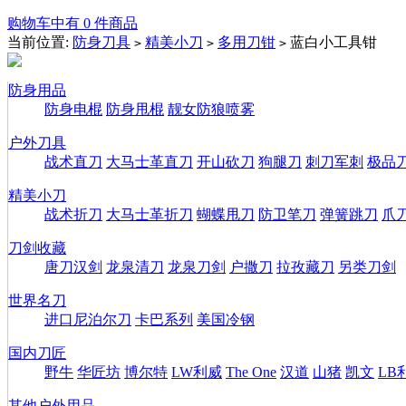
购物车中有 0 件商品
当前位置:
防身刀具
精美小刀
多用刀钳
蓝白小工具钳
>
>
>
防身用品
防身电棍
防身甩棍
靓女防狼喷雾
户外刀具
战术直刀
大马士革直刀
开山砍刀
狗腿刀
刺刀军刺
极品
精美小刀
战术折刀
大马士革折刀
蝴蝶甩刀
防卫笔刀
弹簧跳刀
爪
刀剑收藏
唐刀汉剑
龙泉清刀
龙泉刀剑
户撒刀
拉孜藏刀
另类刀剑
世界名刀
进口尼泊尔刀
卡巴系列
美国冷钢
国内刀匠
野牛
华匠坊
博尔特
LW利威
The One
汉道
山猪
凯文
LB
其他户外用品