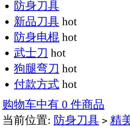
防身刀具
新品刀具
hot
防身电棍
hot
武士刀
hot
狗腿弯刀
hot
付款方式
hot
购物车中有 0 件商品
当前位置:
防身刀具
精
>