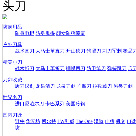
头刀
防身用品
防身电棍
防身甩棍
靓女防狼喷雾
户外刀具
战术直刀
大马士革直刀
开山砍刀
狗腿刀
刺刀军刺
极品
精美小刀
战术折刀
大马士革折刀
蝴蝶甩刀
防卫笔刀
弹簧跳刀
爪
刀剑收藏
唐刀汉剑
龙泉清刀
龙泉刀剑
户撒刀
拉孜藏刀
另类刀剑
世界名刀
进口尼泊尔刀
卡巴系列
美国冷钢
国内刀匠
野牛
华匠坊
博尔特
LW利威
The One
汉道
山猪
凯文
LB
坊