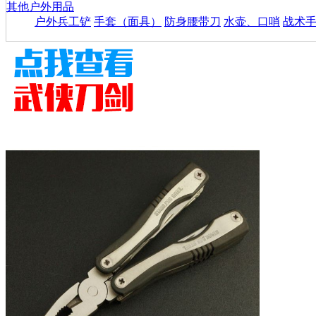
其他户外用品
户外兵工铲
手套（面具）
防身腰带刀
水壶、口哨
战术