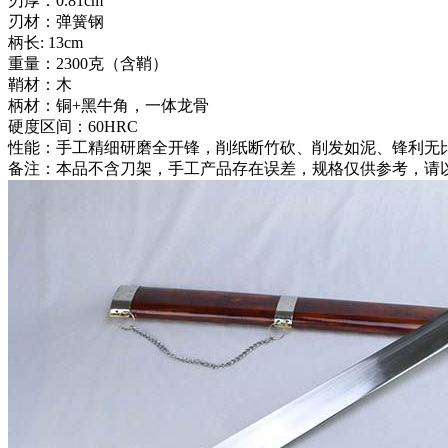
刃厚：0.81cm
刃材：弹簧钢
柄长: 13cm
重量：2300克（含鞘）
鞘材：木
柄材：铜+黑牛角，一体龙骨
硬度区间：60HRC
性能：手工精细研磨全开锋，削纸断竹砍、削发如泥、锋利无
备注：本品不含刀架，手工产品存在误差，规格仅供参考，请