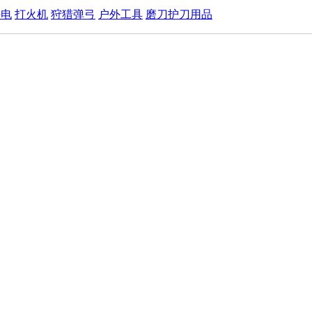
手电
打火机
狩猎弹弓
户外工具
磨刀护刀用品