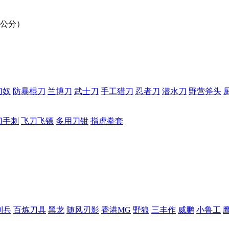
0公分）
刀奴
防暴棍刀
兰博刀
武士刀
手工猎刀
忍者刀
潜水刀
野营斧头
刀手刺
飞刀飞镖
多用刀钳
指虎拳套
利兵
百炼刀具
黑龙
随风刃影
香港MG
野狼
三丰作
威鹏
小鲁工