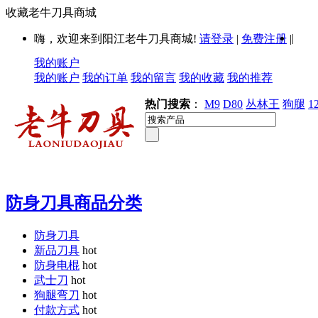
收藏老牛刀具商城
|
嗨，欢迎来到阳江老牛刀具商城!
请登录
|
免费注册
|
我的账户
我的账户
我的订单
我的留言
我的收藏
我的推荐
热门搜索
：
M9
D80
丛林王
狗腿
1
防身刀具商品分类
防身刀具
新品刀具
hot
防身电棍
hot
武士刀
hot
狗腿弯刀
hot
付款方式
hot