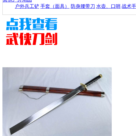
户外兵工铲
手套（面具）
防身腰带刀
水壶、口哨
战术