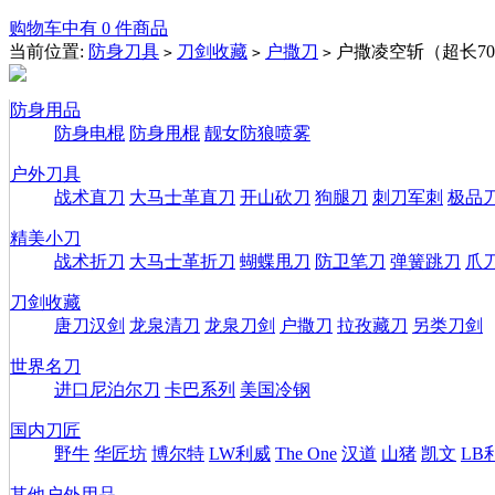
购物车中有 0 件商品
当前位置:
防身刀具
刀剑收藏
户撒刀
户撒凌空斩（超长7
>
>
>
防身用品
防身电棍
防身甩棍
靓女防狼喷雾
户外刀具
战术直刀
大马士革直刀
开山砍刀
狗腿刀
刺刀军刺
极品
精美小刀
战术折刀
大马士革折刀
蝴蝶甩刀
防卫笔刀
弹簧跳刀
爪
刀剑收藏
唐刀汉剑
龙泉清刀
龙泉刀剑
户撒刀
拉孜藏刀
另类刀剑
世界名刀
进口尼泊尔刀
卡巴系列
美国冷钢
国内刀匠
野牛
华匠坊
博尔特
LW利威
The One
汉道
山猪
凯文
LB
其他户外用品