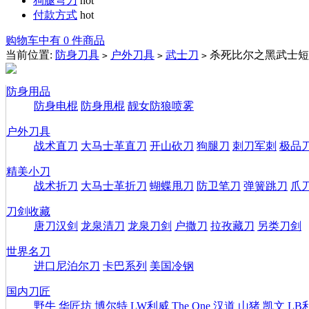
狗腿弯刀
hot
付款方式
hot
购物车中有 0 件商品
当前位置:
防身刀具
户外刀具
武士刀
杀死比尔之黑武士短
>
>
>
防身用品
防身电棍
防身甩棍
靓女防狼喷雾
户外刀具
战术直刀
大马士革直刀
开山砍刀
狗腿刀
刺刀军刺
极品
精美小刀
战术折刀
大马士革折刀
蝴蝶甩刀
防卫笔刀
弹簧跳刀
爪
刀剑收藏
唐刀汉剑
龙泉清刀
龙泉刀剑
户撒刀
拉孜藏刀
另类刀剑
世界名刀
进口尼泊尔刀
卡巴系列
美国冷钢
国内刀匠
野牛
华匠坊
博尔特
LW利威
The One
汉道
山猪
凯文
LB