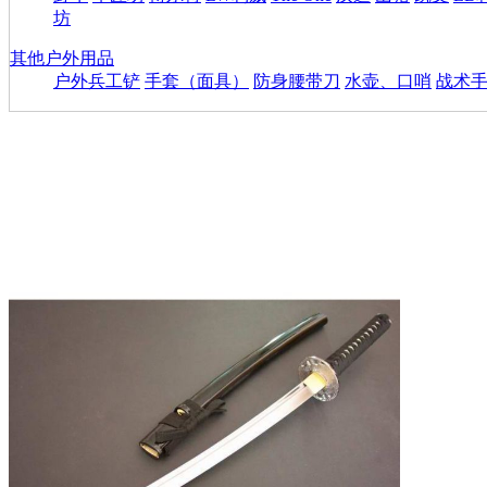
坊
其他户外用品
户外兵工铲
手套（面具）
防身腰带刀
水壶、口哨
战术