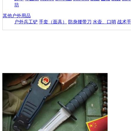
坊
其他户外用品
户外兵工铲
手套（面具）
防身腰带刀
水壶、口哨
战术