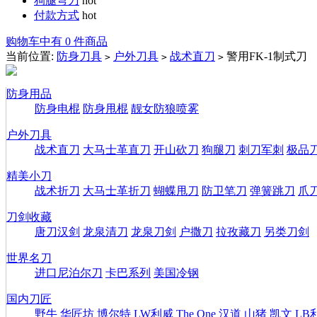
狗腿弯刀
hot
付款方式
hot
购物车中有 0 件商品
当前位置:
防身刀具
户外刀具
战术直刀
警用FK-1制式刀
>
>
>
防身用品
防身电棍
防身甩棍
靓女防狼喷雾
户外刀具
战术直刀
大马士革直刀
开山砍刀
狗腿刀
刺刀军刺
极品
精美小刀
战术折刀
大马士革折刀
蝴蝶甩刀
防卫笔刀
弹簧跳刀
爪
刀剑收藏
唐刀汉剑
龙泉清刀
龙泉刀剑
户撒刀
拉孜藏刀
另类刀剑
世界名刀
进口尼泊尔刀
卡巴系列
美国冷钢
国内刀匠
野牛
华匠坊
博尔特
LW利威
The One
汉道
山猪
凯文
LB