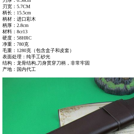
刃厚：0.58cm
刃宽：5.7CM
柄长：15.5cm
柄材：进口彩木
柄厚：2.8cm
材料：8cr13
硬度：58HRC
净重：780克
毛重：1280克（包含盒子和皮套）
表面处理：纯手工砂光
结构：龙骨结构,刀身贯穿刀柄，非常牢固
产地：国内代工