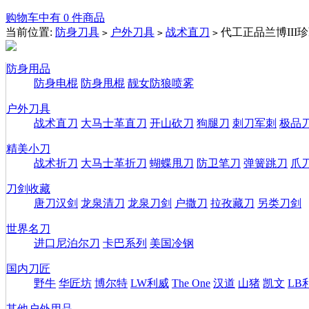
购物车中有 0 件商品
当前位置:
防身刀具
户外刀具
战术直刀
代工正品兰博III
>
>
>
防身用品
防身电棍
防身甩棍
靓女防狼喷雾
户外刀具
战术直刀
大马士革直刀
开山砍刀
狗腿刀
刺刀军刺
极品
精美小刀
战术折刀
大马士革折刀
蝴蝶甩刀
防卫笔刀
弹簧跳刀
爪
刀剑收藏
唐刀汉剑
龙泉清刀
龙泉刀剑
户撒刀
拉孜藏刀
另类刀剑
世界名刀
进口尼泊尔刀
卡巴系列
美国冷钢
国内刀匠
野牛
华匠坊
博尔特
LW利威
The One
汉道
山猪
凯文
LB
其他户外用品