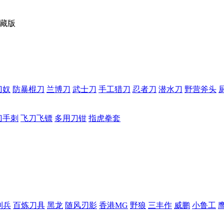
珍藏版
刀奴
防暴棍刀
兰博刀
武士刀
手工猎刀
忍者刀
潜水刀
野营斧头
刀手刺
飞刀飞镖
多用刀钳
指虎拳套
利兵
百炼刀具
黑龙
随风刃影
香港MG
野狼
三丰作
威鹏
小鲁工