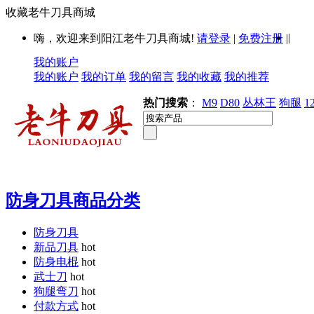
收藏老牛刀具商城
|
嗨，欢迎来到阳江老牛刀具商城!
请登录
|
免费注册
|
我的账户
我的账户
我的订单
我的留言
我的收藏
我的推荐
热门搜索
：
M9
D80
丛林王
狗腿
1
防身刀具商品分类
防身刀具
新品刀具
hot
防身电棍
hot
武士刀
hot
狗腿弯刀
hot
付款方式
hot