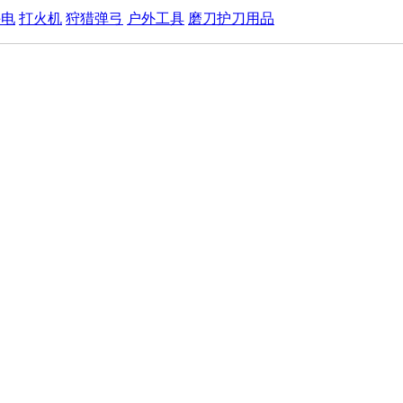
手电
打火机
狩猎弹弓
户外工具
磨刀护刀用品