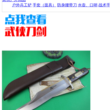
户外兵工铲
手套（面具）
防身腰带刀
水壶、口哨
战术