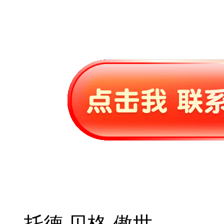
托德.贝格-傲世