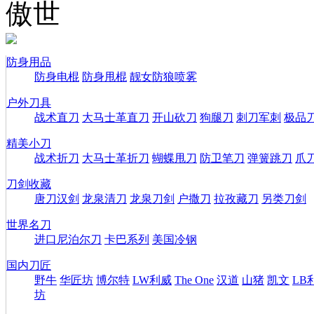
傲世
防身用品
防身电棍
防身甩棍
靓女防狼喷雾
户外刀具
战术直刀
大马士革直刀
开山砍刀
狗腿刀
刺刀军刺
极品
精美小刀
战术折刀
大马士革折刀
蝴蝶甩刀
防卫笔刀
弹簧跳刀
爪
刀剑收藏
唐刀汉剑
龙泉清刀
龙泉刀剑
户撒刀
拉孜藏刀
另类刀剑
世界名刀
进口尼泊尔刀
卡巴系列
美国冷钢
国内刀匠
野牛
华匠坊
博尔特
LW利威
The One
汉道
山猪
凯文
LB
坊