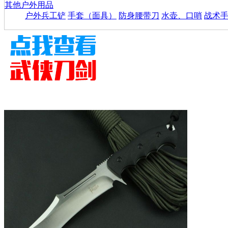
其他户外用品
户外兵工铲
手套（面具）
防身腰带刀
水壶、口哨
战术