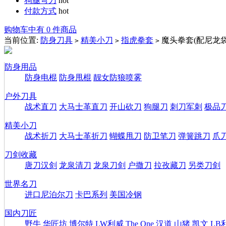
狗腿弯刀
hot
付款方式
hot
购物车中有 0 件商品
当前位置:
防身刀具
精美小刀
指虎拳套
魔头拳套(配尼龙袋
>
>
>
防身用品
防身电棍
防身甩棍
靓女防狼喷雾
户外刀具
战术直刀
大马士革直刀
开山砍刀
狗腿刀
刺刀军刺
极品
精美小刀
战术折刀
大马士革折刀
蝴蝶甩刀
防卫笔刀
弹簧跳刀
爪
刀剑收藏
唐刀汉剑
龙泉清刀
龙泉刀剑
户撒刀
拉孜藏刀
另类刀剑
世界名刀
进口尼泊尔刀
卡巴系列
美国冷钢
国内刀匠
野牛
华匠坊
博尔特
LW利威
The One
汉道
山猪
凯文
LB