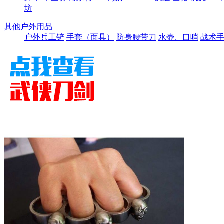
坊
其他户外用品
户外兵工铲
手套（面具）
防身腰带刀
水壶、口哨
战术