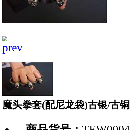
魔头拳套(配尼龙袋)古银/古
商品货号：
TEW0004